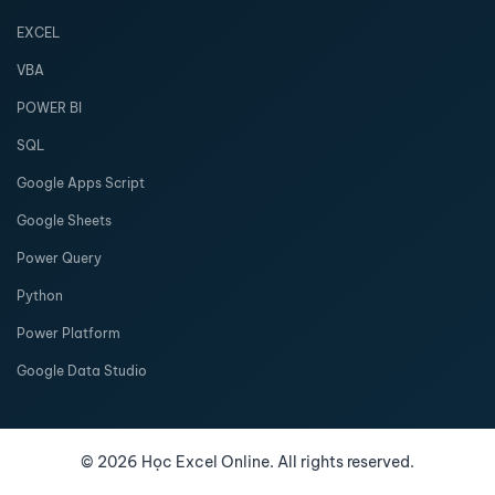
EXCEL
VBA
POWER BI
SQL
Google Apps Script
Google Sheets
Power Query
Python
Power Platform
Google Data Studio
©
2026
Học Excel Online. All rights reserved.