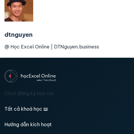
dtnguyen
@ Học Excel Online | DTNguyen.business
Click đăng ký học tại:
Tất cả khoá học
📖
Hướng dẫn kích hoạt