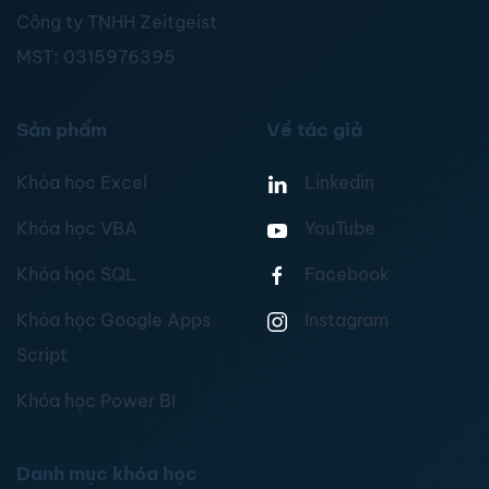
Công ty TNHH Zeitgeist
MST:
0315976395
Sản phẩm
Về tác giả
Khóa học Excel
Linkedin
Khóa học VBA
YouTube
Khóa học SQL
Facebook
Khóa học Google Apps
Instagram
Script
Khóa học Power BI
Danh mục khóa học