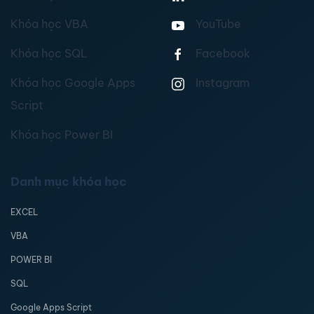
Khóa học VBA
YouTube
Khóa học SQL
Facebook
Khóa học Google Apps
Instagram
Script
Khóa học Power BI
Danh mục khóa học
EXCEL
VBA
POWER BI
SQL
Google Apps Script