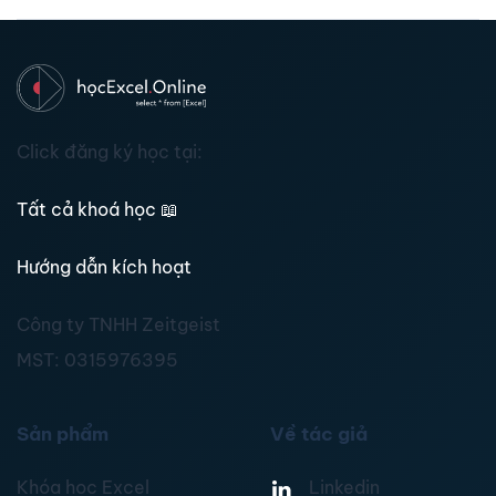
Click đăng ký học tại:
Tất cả khoá học
📖
Hướng dẫn kích hoạt
Công ty TNHH Zeitgeist
MST:
0315976395
Sản phẩm
Về tác giả
Khóa học Excel
Linkedin