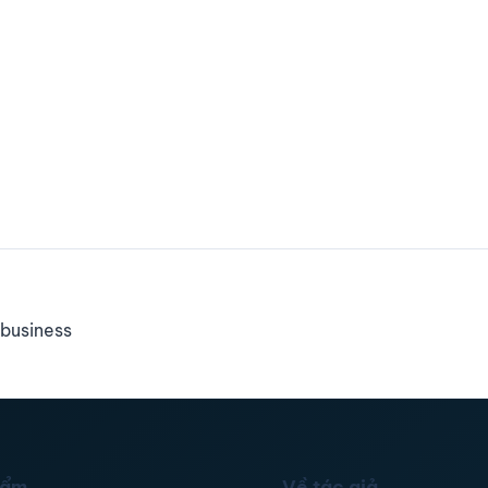
business
hẩm
Về tác giả