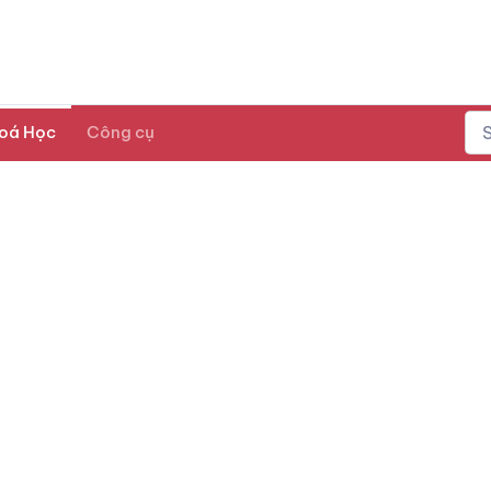
oá Học
Công cụ