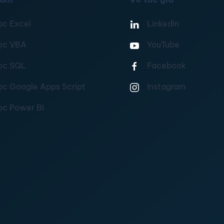
ọc Excel
Linkedin
ọc VBA
YouTube
ọc SQL
Facebook
ọc Google Apps Script
Instagram
ọc Power BI