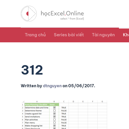
Trang chủ
Series bài viết
Tài nguyên
Kh
312
Written by
dtnguyen
on
05/06/2017
.