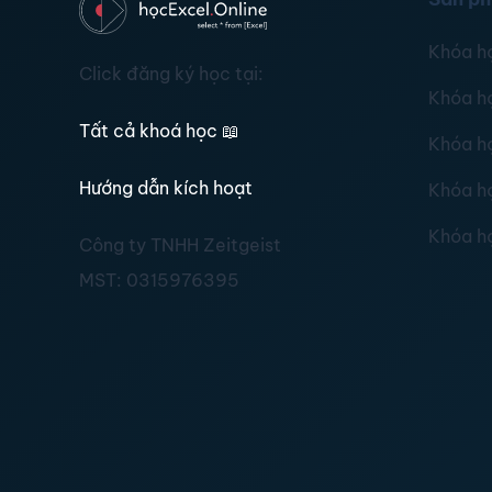
Khóa h
Click đăng ký học tại:
Khóa h
Tất cả khoá học
📖
Khóa h
Hướng dẫn kích hoạt
Khóa h
Khóa h
Công ty TNHH Zeitgeist
MST:
0315976395