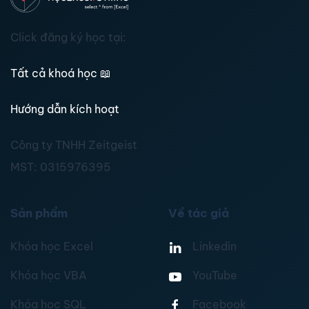
Click đăng ký học tại:
Tất cả khoá học
📖
Hướng dẫn kích hoạt
Công ty TNHH Zeitgeist
MST:
0315976395
Sản phẩm
Về tác giả
Khóa học Excel
Linkedin
Khóa học VBA
YouTube
Khóa học SQL
Facebook