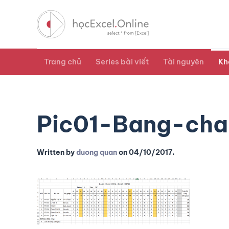
Trang chủ
Series bài viết
Tài nguyên
Kh
Pic01-Bang-ch
Written by
duong quan
on
04/10/2017
.