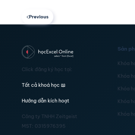
Previous
Sản p
Khóa h
Click đăng ký học tại:
Khóa h
Tất cả khoá học
📖
Khóa h
Hướng dẫn kích hoạt
Khóa h
Khóa h
Công ty TNHH Zeitgeist
MST:
0315976395