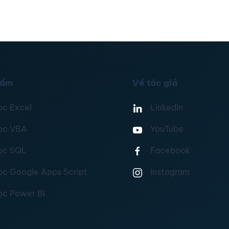
hẩm
Về tác giả
ọc Excel
Linkedin
ọc VBA
YouTube
ọc SQL
Facebook
ọc Google Apps Script
Instagram
ọc Power BI