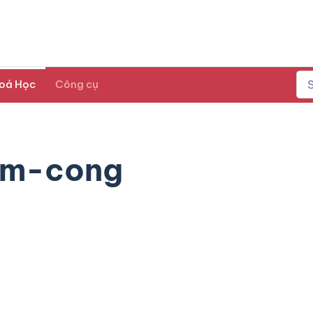
oá Học
Công cụ
am-cong