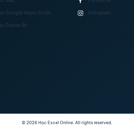
ọc SQL
Facebook
ọc Google Apps Script
Instagram
ọc Power BI
©
2026
Học Excel Online. All rights reserved.