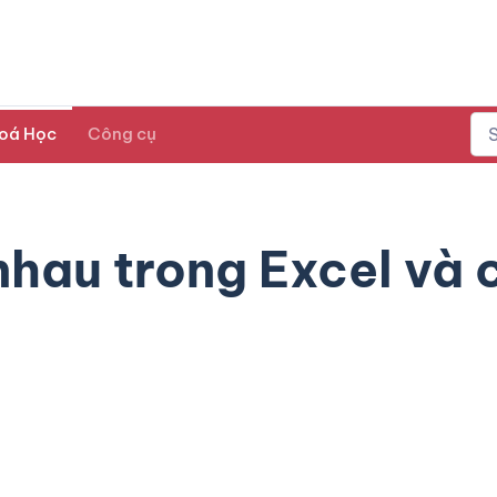
oá Học
Công cụ
nhau trong Excel và c