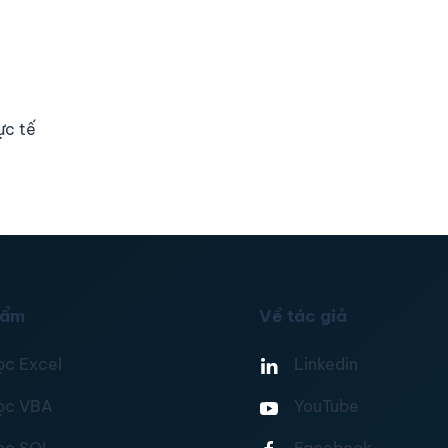
ực tế
hẩm
Về tác giả
ọc Excel
Linkedin
ọc VBA
YouTube