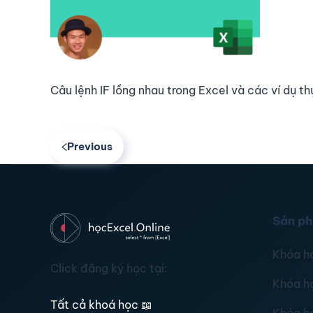
Câu lệnh IF lồng nhau trong Excel và các ví dụ th
Previous
Sản p
Khóa h
Click đăng ký học tại:
Khóa h
Tất cả khoá học
📖