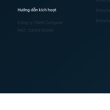
Khóa h
Hướng dẫn kích hoạt
Khóa h
Khóa h
Công ty TNHH Zeitgeist
MST:
0315976395