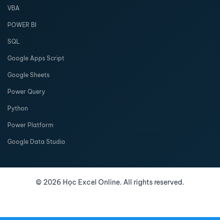
VBA
POWER BI
SQL
Google Apps Script
Google Sheets
Power Query
Python
Power Platform
Google Data Studio
©
2026
Học Excel Online. All rights reserved.