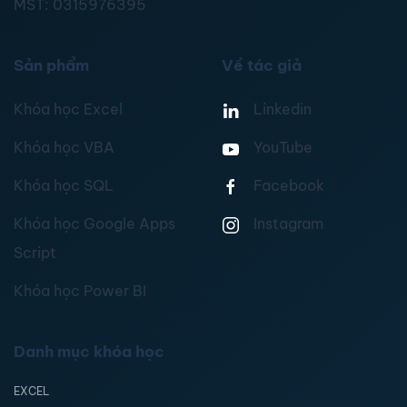
MST:
0315976395
Sản phẩm
Về tác giả
Khóa học Excel
Linkedin
Khóa học VBA
YouTube
Khóa học SQL
Facebook
Khóa học Google Apps
Instagram
Script
Khóa học Power BI
Danh mục khóa học
EXCEL