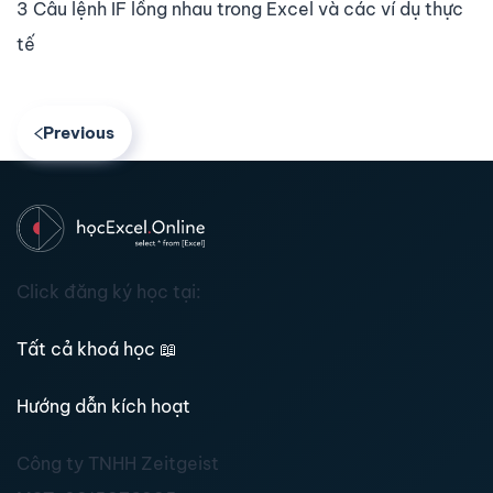
3 Câu lệnh IF lồng nhau trong Excel và các ví dụ thực
tế
Previous
Click đăng ký học tại:
Tất cả khoá học
📖
Hướng dẫn kích hoạt
Công ty TNHH Zeitgeist