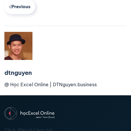
Previous
dtnguyen
@ Học Excel Online | DTNguyen.business
Click đăng ký học tại: