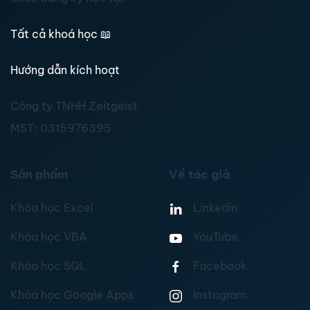
Tất cả khoá học
📖
Hướng dẫn kích hoạt
Công ty TNHH Zeitgeist
MST:
0315976395
Sản phẩm
Về tác giả
Khóa học Excel
Linkedin
Khóa học VBA
YouTube
Khóa học SQL
Facebook
Khóa học Google Apps
Instagram