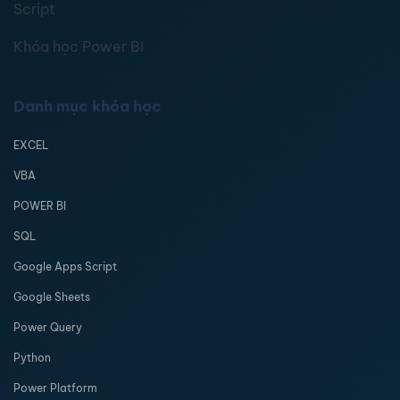
Script
Khóa học Power BI
Danh mục khóa học
EXCEL
VBA
POWER BI
SQL
Google Apps Script
Google Sheets
Power Query
Python
Power Platform