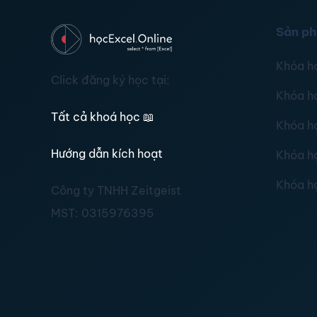
Sản p
Khóa h
Click đăng ký học tại:
Khóa h
Tất cả khoá học
📖
Khóa h
Hướng dẫn kích hoạt
Khóa h
Khóa h
Công ty TNHH Zeitgeist
MST:
0315976395