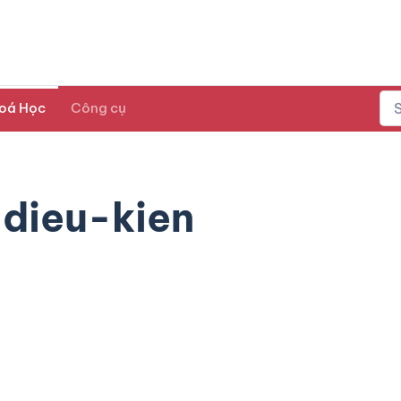
oá Học
Công cụ
dieu-kien