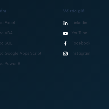
hẩm
Về tác giả
ọc Excel
Linkedin
ọc VBA
YouTube
ọc SQL
Facebook
ọc Google Apps Script
Instagram
ọc Power BI