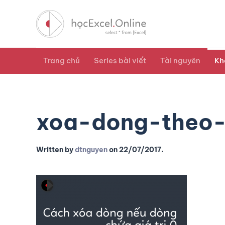
Trang chủ
Series bài viết
Tài nguyên
Kh
xoa-dong-theo-
Written by
dtnguyen
on
22/07/2017
.