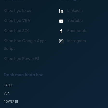
Khóa học Excel
Linkedin
Khóa học VBA
YouTube
Khóa học SQL
Facebook
Khóa học Google Apps
Instagram
Script
Khóa học Power BI
Danh mục khóa học
EXCEL
VBA
POWER BI