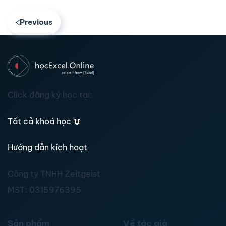
Previous
Click đăng ký học tại:
Tất cả khoá học
📖
Hướng dẫn kích hoạt
Công ty TNHH Zeitgeist
MST:
0315976395
Sản phẩm
Về tác giả