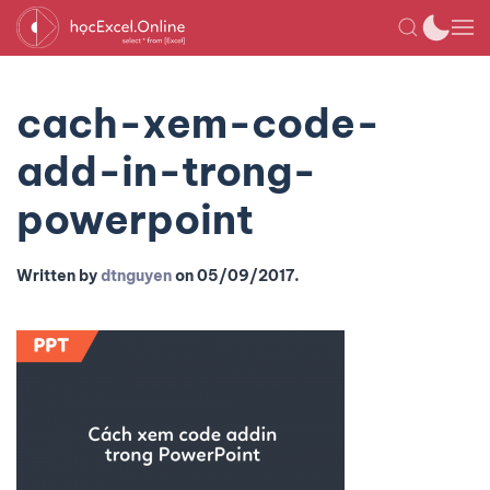
cach-xem-code-
add-in-trong-
powerpoint
Written by
dtnguyen
on
05/09/2017
.