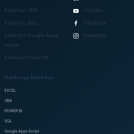
Khóa học VBA
YouTube
Khóa học SQL
Facebook
Khóa học Google Apps
Instagram
Script
Khóa học Power BI
Danh mục khóa học
EXCEL
VBA
POWER BI
SQL
Google Apps Script