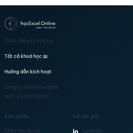
Click đăng ký học tại:
Tất cả khoá học
📖
Hướng dẫn kích hoạt
Công ty TNHH Zeitgeist
MST:
0315976395
Sản phẩm
Về tác giả
Khóa học Excel
Linkedin