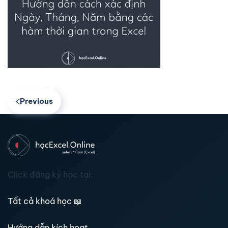
Previous
Click đăng ký học tại:
Tất cả khoá học
📖
Hướng dẫn kích hoạt