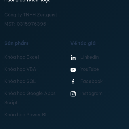
Công ty TNHH Zeitgeist
MST:
0315976395
Sản phẩm
Về tác giả
Khóa học Excel
Linkedin
Khóa học VBA
YouTube
Khóa học SQL
Facebook
Khóa học Google Apps
Instagram
Script
Khóa học Power BI