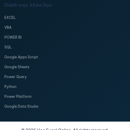
Danh mục khóa học
EXCEL
VBA
POWER BI
SQL
Google Apps Script
Google Sheets
Power Query
Python
Power Platform
Google Data Studio