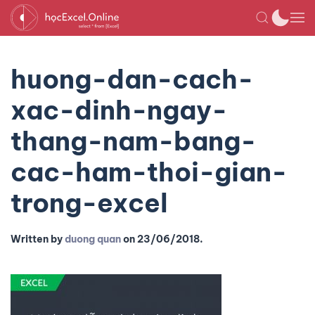
huong-dan-cach-
xac-dinh-ngay-
thang-nam-bang-
cac-ham-thoi-gian-
trong-excel
Written by
duong quan
on
23/06/2018
.