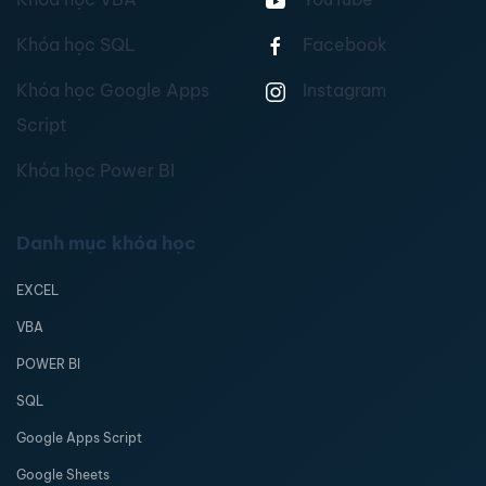
Khóa học SQL
Facebook
Khóa học Google Apps
Instagram
Script
Khóa học Power BI
Danh mục khóa học
EXCEL
VBA
POWER BI
SQL
Google Apps Script
Google Sheets