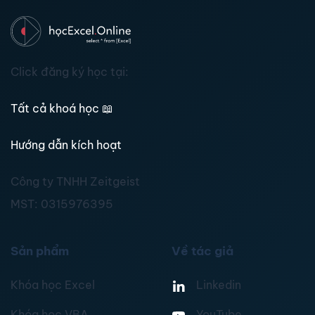
Click đăng ký học tại:
Tất cả khoá học
📖
Hướng dẫn kích hoạt
Công ty TNHH Zeitgeist
MST:
0315976395
Sản phẩm
Về tác giả
Khóa học Excel
Linkedin
Khóa học VBA
YouTube