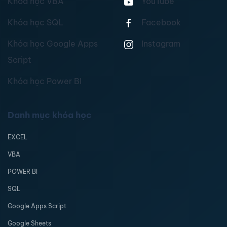
Khóa học VBA
YouTube
Khóa học SQL
Facebook
Khóa học Google Apps
Instagram
Script
Khóa học Power BI
Danh mục khóa học
EXCEL
VBA
POWER BI
SQL
Google Apps Script
Google Sheets