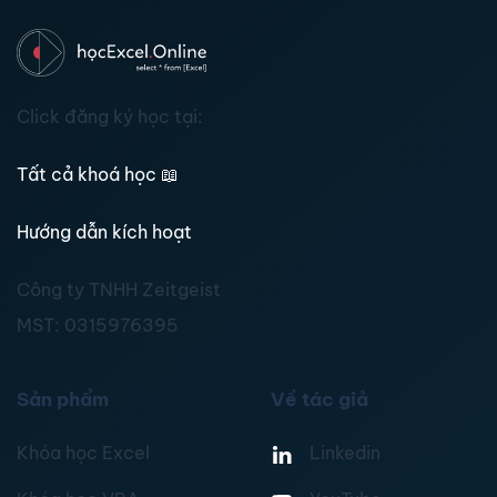
Click đăng ký học tại:
Tất cả khoá học
📖
Hướng dẫn kích hoạt
Công ty TNHH Zeitgeist
MST:
0315976395
Sản phẩm
Về tác giả
Khóa học Excel
Linkedin