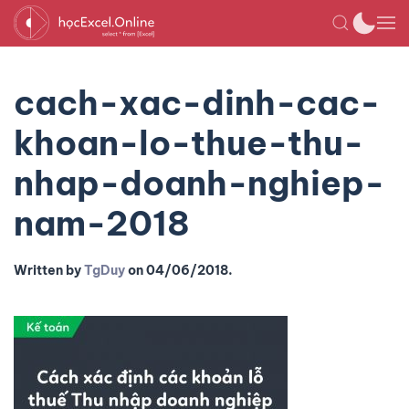
cach-xac-dinh-cac-
khoan-lo-thue-thu-
nhap-doanh-nghiep-
nam-2018
Written by
TgDuy
on
04/06/2018
.