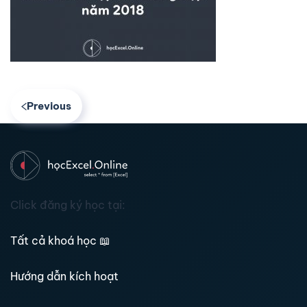
Previous
Click đăng ký học tại:
Tất cả khoá học
📖
Hướng dẫn kích hoạt