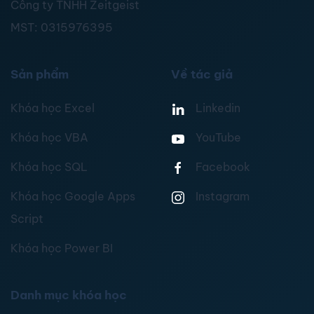
Công ty TNHH Zeitgeist
MST:
0315976395
Sản phẩm
Về tác giả
Khóa học Excel
Linkedin
Khóa học VBA
YouTube
Khóa học SQL
Facebook
Khóa học Google Apps
Instagram
Script
Khóa học Power BI
Danh mục khóa học