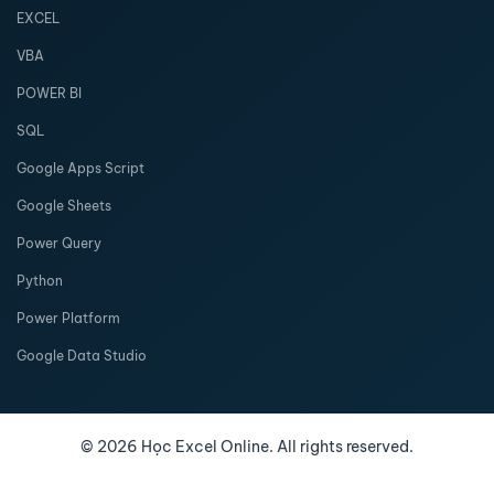
EXCEL
VBA
POWER BI
SQL
Google Apps Script
Google Sheets
Power Query
Python
Power Platform
Google Data Studio
©
2026
Học Excel Online. All rights reserved.