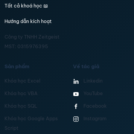
Tất cả khoá học
📖
Hướng dẫn kích hoạt
Công ty TNHH Zeitgeist
MST:
0315976395
Sản phẩm
Về tác giả
Khóa học Excel
Linkedin
Khóa học VBA
YouTube
Khóa học SQL
Facebook
Khóa học Google Apps
Instagram
Script