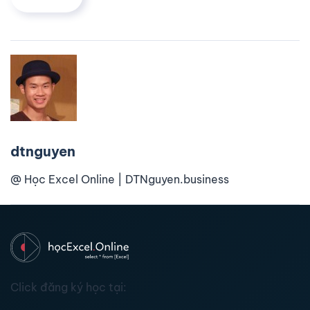
dtnguyen
@ Học Excel Online | DTNguyen.business
Click đăng ký học tại: