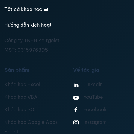
Tất cả khoá học
📖
Hướng dẫn kích hoạt
Công ty TNHH Zeitgeist
MST:
0315976395
Sản phẩm
Về tác giả
Khóa học Excel
Linkedin
Khóa học VBA
YouTube
Khóa học SQL
Facebook
Khóa học Google Apps
Instagram
Script