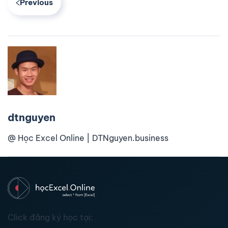
Previous
dtnguyen
@ Học Excel Online | DTNguyen.business
Click đăng ký học tại: