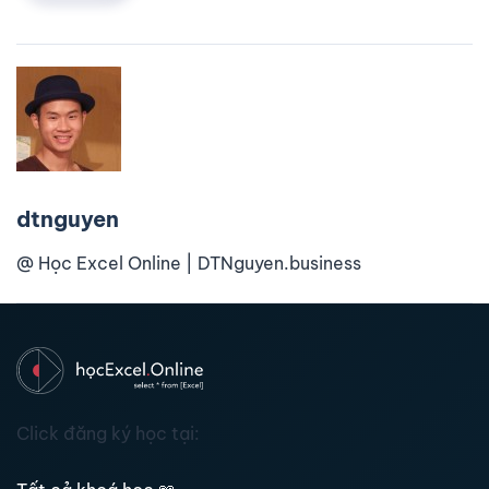
dtnguyen
@ Học Excel Online | DTNguyen.business
Click đăng ký học tại: