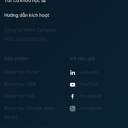
Tất cả khoá học
📖
Hướng dẫn kích hoạt
Công ty TNHH Zeitgeist
MST:
0315976395
Sản phẩm
Về tác giả
Khóa học Excel
Linkedin
Khóa học VBA
YouTube
Khóa học SQL
Facebook
Khóa học Google Apps
Instagram
Script