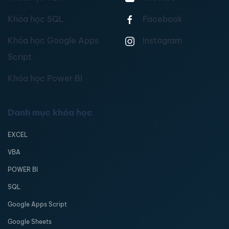
Khóa học SQL
Facebook
Khóa học Google Apps
Instagram
Script
Khóa học Power BI
Danh mục khóa học
EXCEL
VBA
POWER BI
SQL
Google Apps Script
Google Sheets