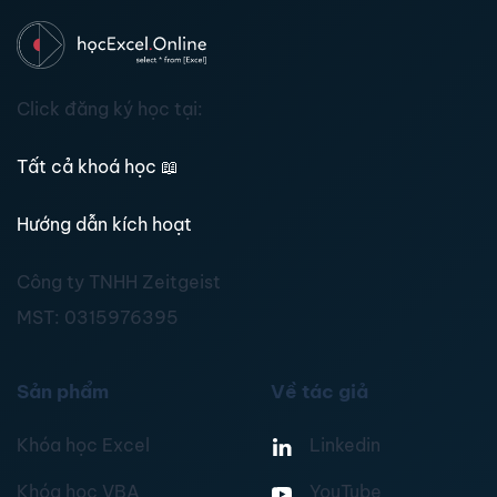
Click đăng ký học tại:
Tất cả khoá học
📖
Hướng dẫn kích hoạt
Công ty TNHH Zeitgeist
MST:
0315976395
Sản phẩm
Về tác giả
Khóa học Excel
Linkedin
Khóa học VBA
YouTube