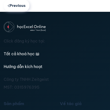
Previous
Click đăng ký học tại:
Tất cả khoá học
📖
Hướng dẫn kích hoạt
Công ty TNHH Zeitgeist
MST:
0315976395
Sản phẩm
Về tác giả