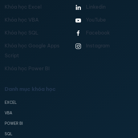
Khóa học Excel
Linkedin
Khóa học VBA
YouTube
Khóa học SQL
Facebook
Khóa học Google Apps
Instagram
Script
Khóa học Power BI
Danh mục khóa học
EXCEL
VBA
POWER BI
SQL