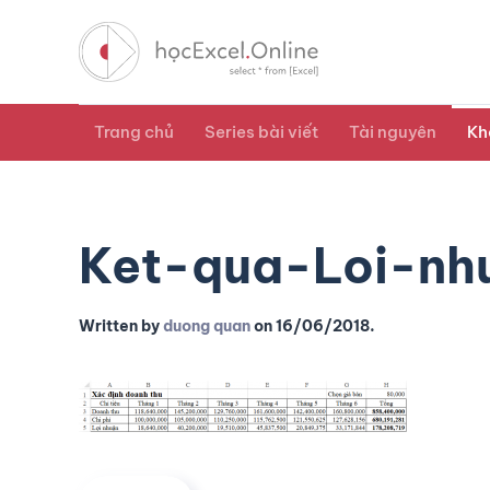
Trang chủ
Series bài viết
Tài nguyên
Kh
Ket-qua-Loi-nh
Written by
duong quan
on
16/06/2018
.