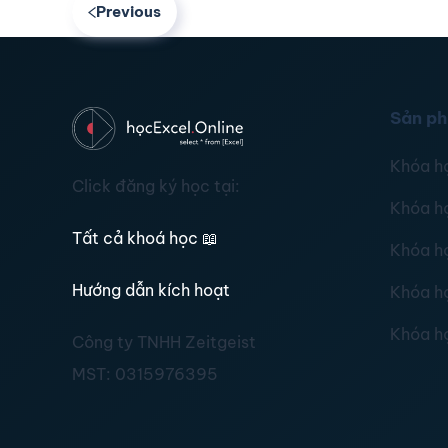
Previous
Sản p
Khóa h
Click đăng ký học tại:
Khóa h
Tất cả khoá học
📖
Khóa h
Hướng dẫn kích hoạt
Khóa h
Khóa h
Công ty TNHH Zeitgeist
MST:
0315976395