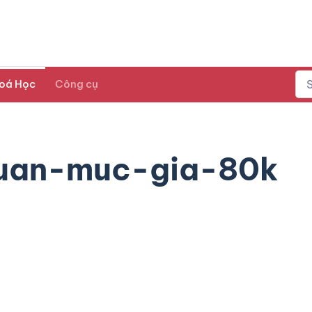
oá Học
Công cụ
uan-muc-gia-80k