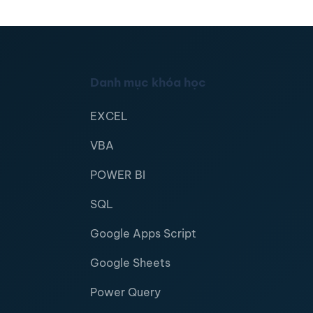
Danh mục khóa học
EXCEL
VBA
POWER BI
SQL
Google Apps Script
Google Sheets
Power Query