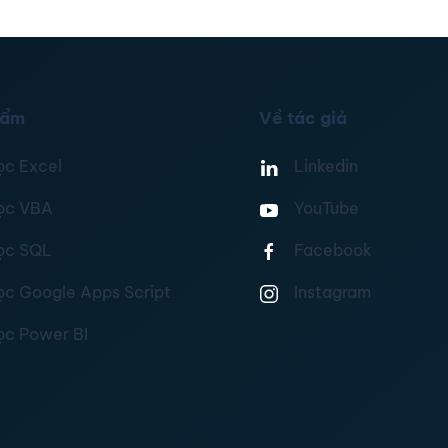
hẩm
Về tác giả
ọc Excel
Linkedin
ọc VBA
YouTube
ọc SQL
Facebook
ọc Google Apps Script
Instagram
ọc Power BI