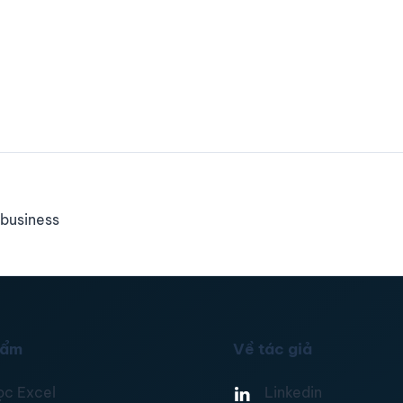
business
hẩm
Về tác giả
ọc Excel
Linkedin