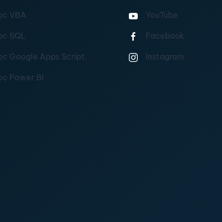
ọc VBA
YouTube
ọc SQL
Facebook
ọc Google Apps Script
Instagram
ọc Power BI