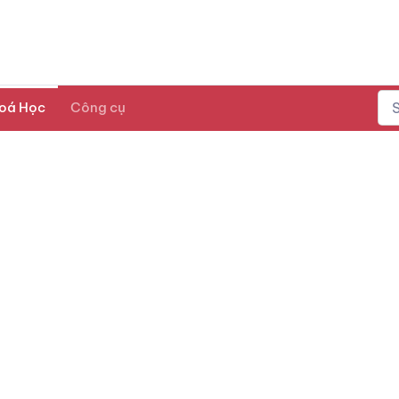
oá Học
Công cụ