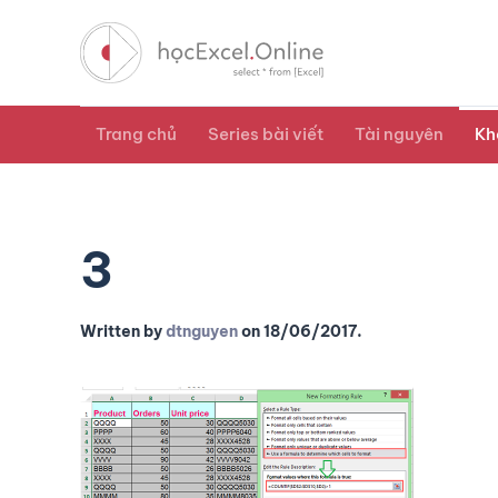
Trang chủ
Series bài viết
Tài nguyên
Kh
3
Written by
dtnguyen
on
18/06/2017
.