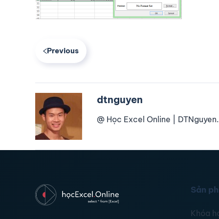
Previous
dtnguyen
@ Học Excel Online | DTNguyen.
Sản p
Khóa h