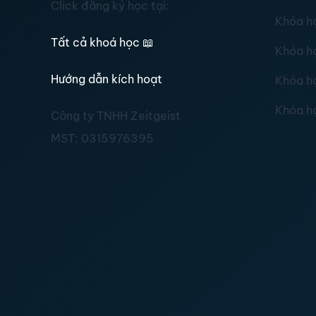
Click đăng ký học tại:
Khóa h
Tất cả khoá học
📖
Khóa h
Hướng dẫn kích hoạt
Khóa h
Khóa h
Công ty TNHH Zeitgeist
MST:
0315976395