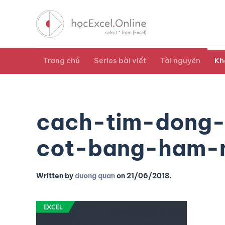
Trang chủ
Series bài viết
Tài nguyên
Kh
cach-tim-dong-
cot-bang-ham-m
Written by
duong quan
on
21/06/2018
.