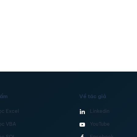
hẩm
Về tác giả
ọc Excel
Linkedin
ọc VBA
YouTube
ọc SQL
Facebook