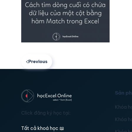
Previous
Sản p
Khóa h
Click đăng ký học tại:
Khóa h
Tất cả khoá học
📖
Khóa h