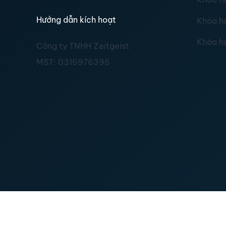
Hướng dẫn kích hoạt
Khóa h
Khóa h
Công ty TNHH Zeitgeist
MST:
0315976395