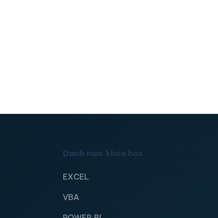
Danh mục khóa học
EXCEL
VBA
POWER BI