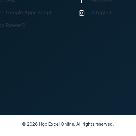
ọc Google Apps Script
Instagram
ọc Power BI
©
2026
Học Excel Online. All rights reserved.