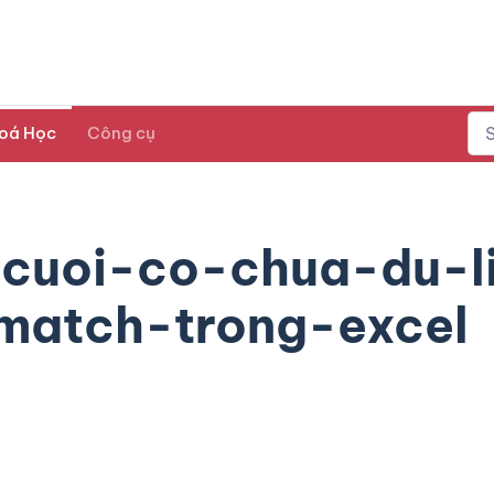
oá Học
Công cụ
cuoi-co-chua-du-l
atch-trong-excel