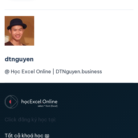
dtnguyen
@ Học Excel Online | DTNguyen.business
Click đăng ký học tại:
Tất cả khoá học
📖