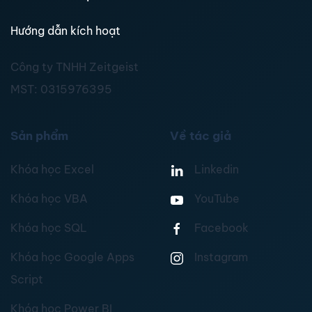
Hướng dẫn kích hoạt
Công ty TNHH Zeitgeist
MST:
0315976395
Sản phẩm
Về tác giả
Khóa học Excel
Linkedin
Khóa học VBA
YouTube
Khóa học SQL
Facebook
Khóa học Google Apps
Instagram
Script
Khóa học Power BI