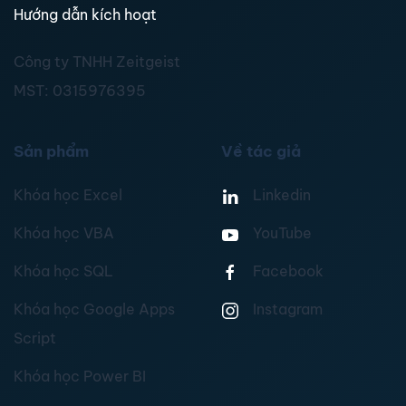
Hướng dẫn kích hoạt
Công ty TNHH Zeitgeist
MST:
0315976395
Sản phẩm
Về tác giả
Khóa học Excel
Linkedin
Khóa học VBA
YouTube
Khóa học SQL
Facebook
Khóa học Google Apps
Instagram
Script
Khóa học Power BI