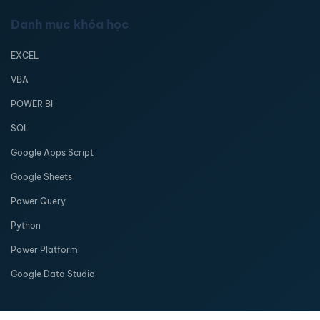
Danh mục khóa học
EXCEL
VBA
POWER BI
SQL
Google Apps Script
Google Sheets
Power Query
Python
Power Platform
Google Data Studio