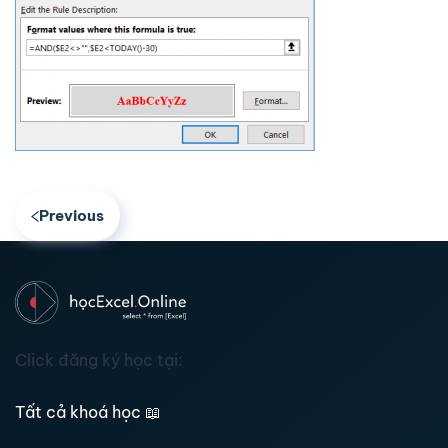
Previous
Click đăng ký học tại:
Tất cả khoá học
📖