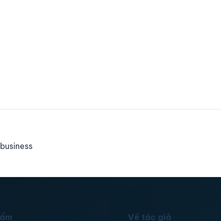
business
hẩm
Về tác giả