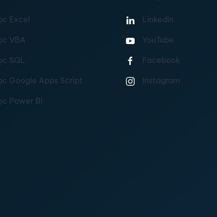
ọc Excel
Linkedin
ọc VBA
YouTube
ọc SQL
Facebook
ọc Google Apps Script
Instagram
ọc Power BI