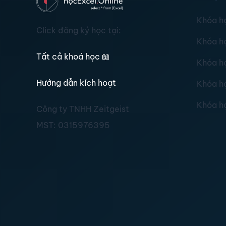
Khóa h
Click đăng ký học tại:
Khóa h
Tất cả khoá học
📖
Khóa h
Hướng dẫn kích hoạt
Khóa h
Khóa h
Công ty TNHH Zeitgeist
MST:
0315976395