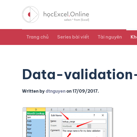
Trang chủ
Series bài viết
Tài nguyên
Kh
Data-validatio
Written by
dtnguyen
on
17/09/2017
.