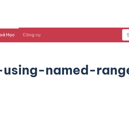
oá Học
Công cụ
n-using-named-rang