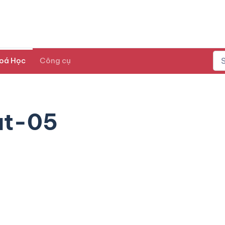
oá Học
Công cụ
ut-05