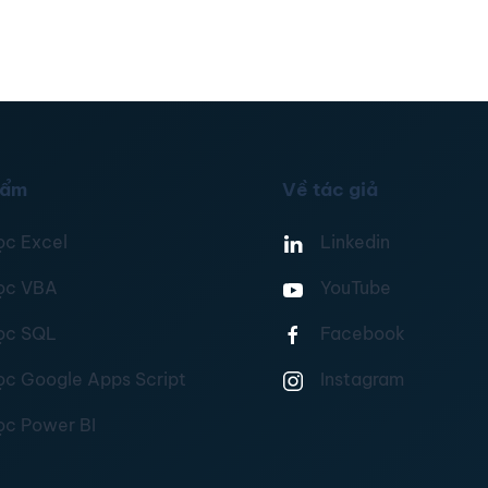
hẩm
Về tác giả
ọc Excel
Linkedin
ọc VBA
YouTube
ọc SQL
Facebook
ọc Google Apps Script
Instagram
ọc Power BI