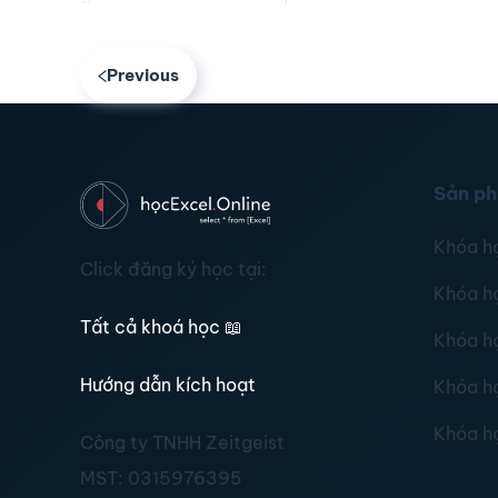
Previous
Sản p
Khóa h
Click đăng ký học tại:
Khóa h
Tất cả khoá học
📖
Khóa h
Hướng dẫn kích hoạt
Khóa h
Khóa h
Công ty TNHH Zeitgeist
MST:
0315976395