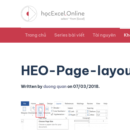
Trang chủ
Series bài viết
Tài nguyên
Kh
HEO-Page-layo
Written by
duong quan
on
07/03/2018
.