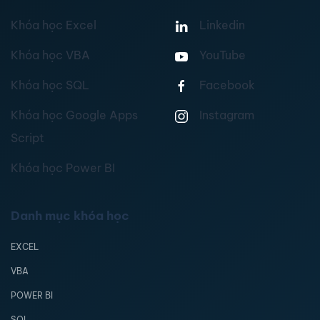
Khóa học Excel
Linkedin
Khóa học VBA
YouTube
Khóa học SQL
Facebook
Khóa học Google Apps
Instagram
Script
Khóa học Power BI
Danh mục khóa học
EXCEL
VBA
POWER BI
SQL