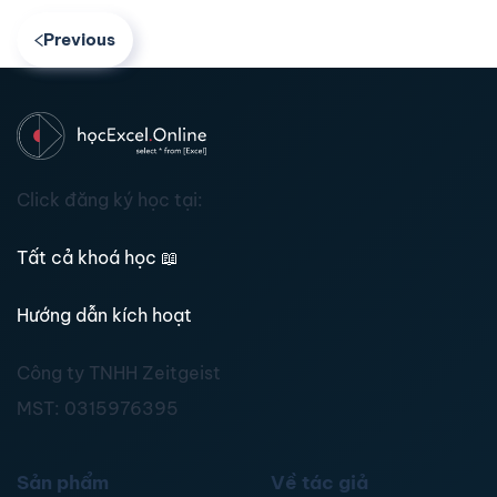
Previous
Click đăng ký học tại:
Tất cả khoá học
📖
Hướng dẫn kích hoạt
Công ty TNHH Zeitgeist
MST:
0315976395
Sản phẩm
Về tác giả