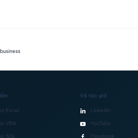
business
hẩm
Về tác giả
ọc Excel
Linkedin
ọc VBA
YouTube
ọc SQL
Facebook