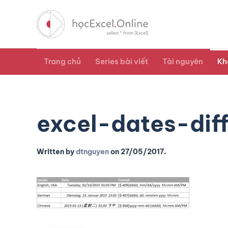
Trang chủ
Series bài viết
Tài nguyên
Kh
excel-dates-dif
Written by
dtnguyen
on
27/05/2017
.