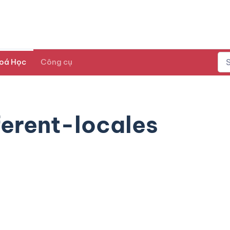
oá Học
Công cụ
ferent-locales