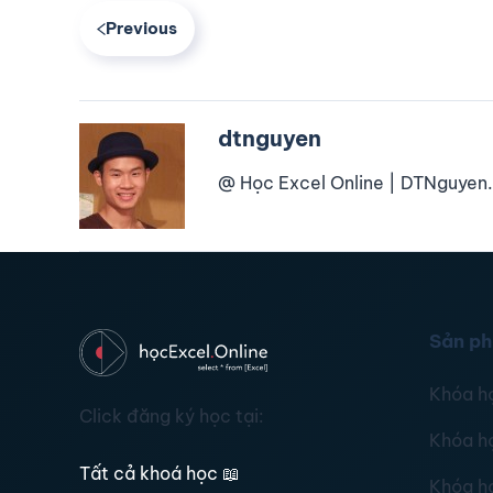
Previous
dtnguyen
@ Học Excel Online | DTNguyen.
Sản p
Khóa h
Click đăng ký học tại:
Khóa h
Tất cả khoá học
📖
Khóa h