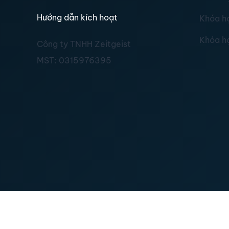
Hướng dẫn kích hoạt
Khóa h
Khóa h
Công ty TNHH Zeitgeist
MST:
0315976395