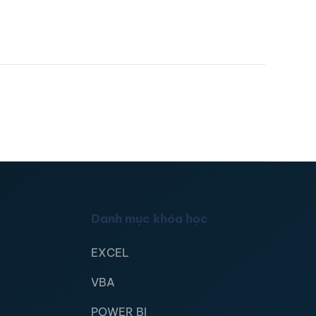
Danh mục khóa học
EXCEL
VBA
POWER BI