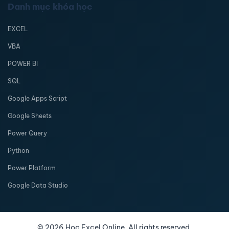
Danh mục khóa học
EXCEL
VBA
POWER BI
SQL
Google Apps Script
Google Sheets
Power Query
Python
Power Platform
Google Data Studio
©
2026
Học Excel Online. All rights reserved.