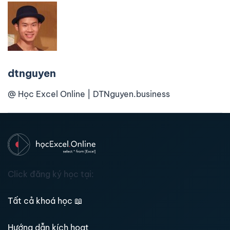
dtnguyen
@ Học Excel Online | DTNguyen.business
Click đăng ký học tại:
Tất cả khoá học
📖
Hướng dẫn kích hoạt