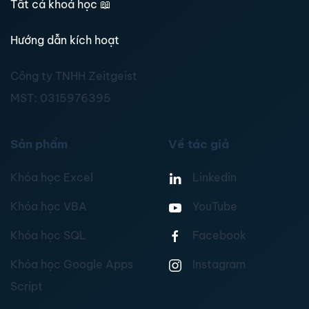
Tất cả khoá học
📖
Hướng dẫn kích hoạt
Công ty TNHH Zeitgeist
MST:
0315976395
Sản phẩm
Về tác giả
Khóa học Excel
Linkedin
Khóa học VBA
YouTube
Khóa học SQL
Facebook
Khóa học Google Apps
Instagram
Script