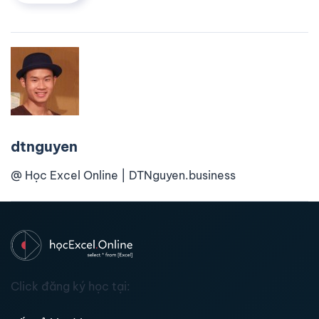
dtnguyen
@ Học Excel Online | DTNguyen.business
Click đăng ký học tại: