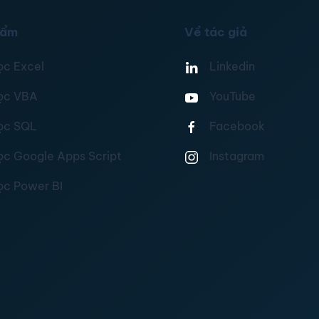
hẩm
Về tác giả
ọc Excel
Linkedin
ọc VBA
YouTube
ọc SQL
Facebook
ọc Google Apps Script
Instagram
ọc Power BI