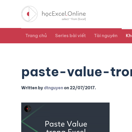
Trang chủ
Series bài viết
Tài nguyên
Kh
paste-value-tro
Written by
dtnguyen
on
22/07/2017
.