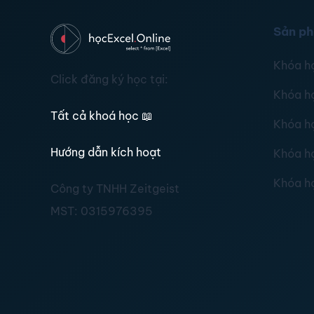
Sản p
Khóa h
Click đăng ký học tại:
Khóa h
Tất cả khoá học
📖
Khóa h
Hướng dẫn kích hoạt
Khóa h
Khóa h
Công ty TNHH Zeitgeist
MST:
0315976395