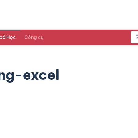
oá Học
Công cụ
ng-excel