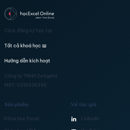
Click đăng ký học tại:
Tất cả khoá học
📖
Hướng dẫn kích hoạt
Công ty TNHH Zeitgeist
MST:
0315976395
Sản phẩm
Về tác giả
Khóa học Excel
Linkedin