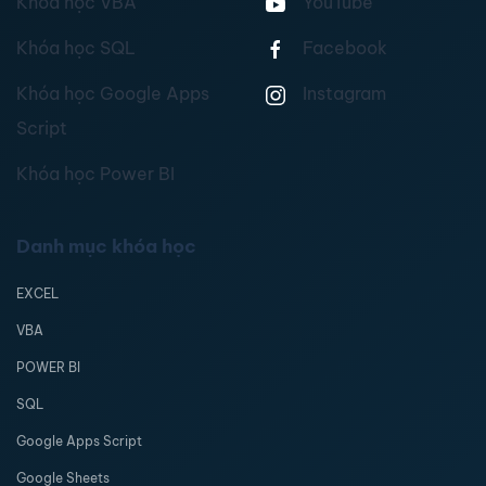
Khóa học VBA
YouTube
Khóa học SQL
Facebook
Khóa học Google Apps
Instagram
Script
Khóa học Power BI
Danh mục khóa học
EXCEL
VBA
POWER BI
SQL
Google Apps Script
Google Sheets