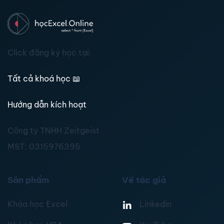
Click đăng ký học tại:
Tất cả khoá học
📖
Hướng dẫn kích hoạt
Công ty TNHH Zeitgeist
MST:
0315976395
Sản phẩm
Về tác giả
Khóa học Excel
Linkedin