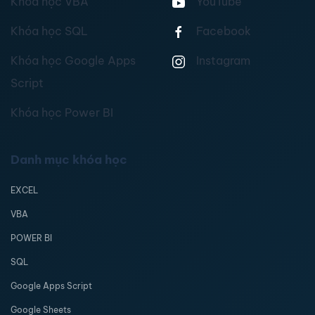
Khóa học VBA
YouTube
Khóa học SQL
Facebook
Khóa học Google Apps
Instagram
Script
Khóa học Power BI
Danh mục khóa học
EXCEL
VBA
POWER BI
SQL
Google Apps Script
Google Sheets