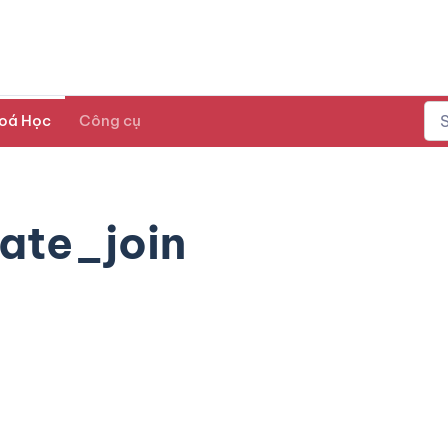
oá Học
Công cụ
ate_join