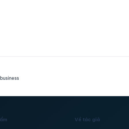
business
hẩm
Về tác giả