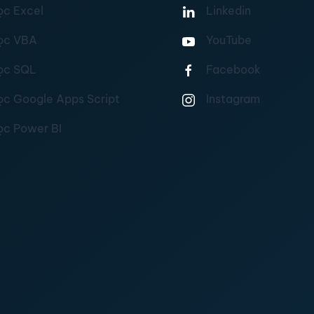
ọc Excel
Linkedin
ọc VBA
YouTube
ọc SQL
Facebook
ọc Google Apps Script
Instagram
ọc Power BI