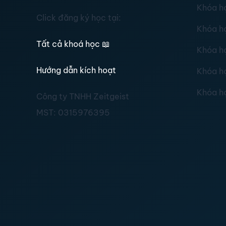
Khóa h
Click đăng ký học tại:
Khóa h
Tất cả khoá học
📖
Khóa h
Hướng dẫn kích hoạt
Khóa h
Khóa h
Công ty TNHH Zeitgeist
MST:
0315976395