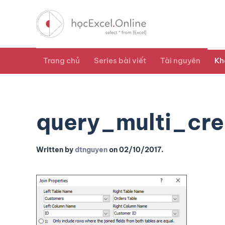
Trang chủ
Series bài viết
Tài nguyên
Kh
query_multi_cre
Written by
dtnguyen
on
02/10/2017
.