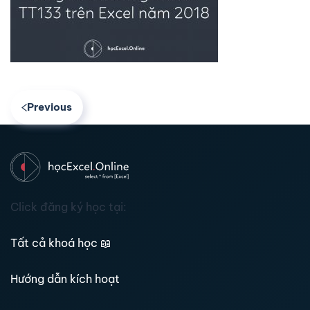
Previous
Click đăng ký học tại:
Tất cả khoá học
📖
Hướng dẫn kích hoạt