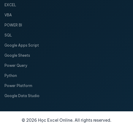
EXCEL
VBA
POWER BI
SQL
Google Apps Script
Google Sheets
Power Query
Python
Power Platform
Google Data Studio
©
2026
Học Excel Online. All rights reserved.