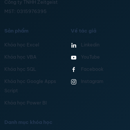
Công ty TNHH Zeitgeist
MST:
0315976395
Sản phẩm
Về tác giả
Khóa học Excel
Linkedin
Khóa học VBA
YouTube
Khóa học SQL
Facebook
Khóa học Google Apps
Instagram
Script
Khóa học Power BI
Danh mục khóa học