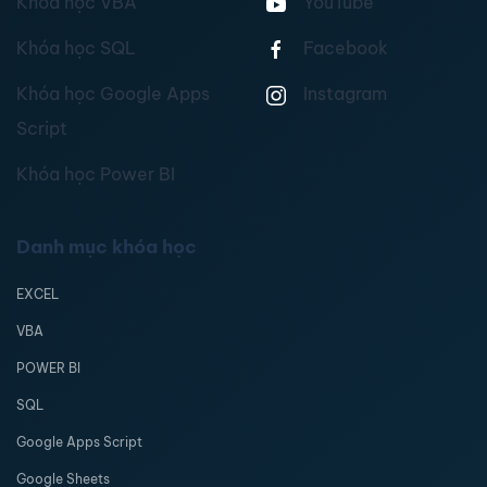
Khóa học VBA
YouTube
Khóa học SQL
Facebook
Khóa học Google Apps
Instagram
Script
Khóa học Power BI
Danh mục khóa học
EXCEL
VBA
POWER BI
SQL
Google Apps Script
Google Sheets