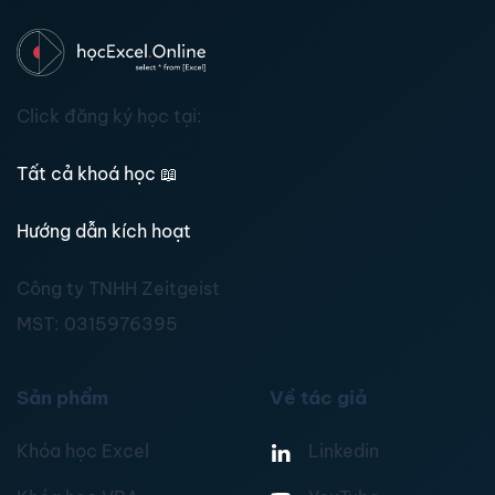
Click đăng ký học tại:
Tất cả khoá học
📖
Hướng dẫn kích hoạt
Công ty TNHH Zeitgeist
MST:
0315976395
Sản phẩm
Về tác giả
Khóa học Excel
Linkedin