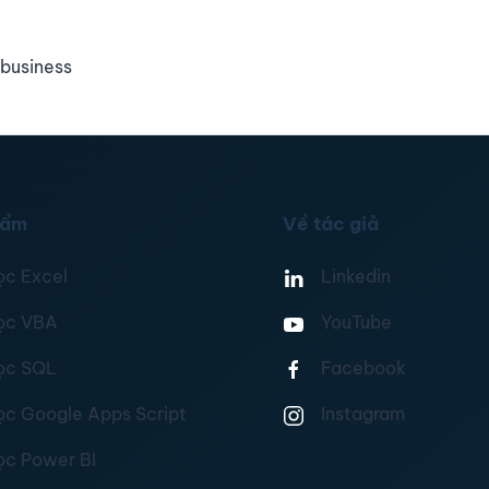
business
hẩm
Về tác giả
ọc Excel
Linkedin
ọc VBA
YouTube
ọc SQL
Facebook
ọc Google Apps Script
Instagram
ọc Power BI