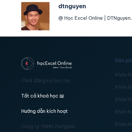
dtnguyen
@ Học Excel Online | DTNguyen.
Sản p
Khóa h
Click đăng ký học tại:
Khóa h
Tất cả khoá học
📖
Khóa h
Hướng dẫn kích hoạt
Khóa h
Khóa h
Công ty TNHH Zeitgeist