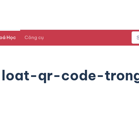
oá Học
Công cụ
loat-qr-code-tron