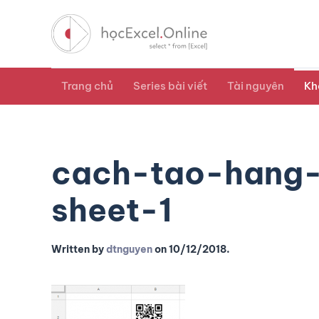
Trang chủ
Series bài viết
Tài nguyên
Kh
cach-tao-hang-
sheet-1
Written by
dtnguyen
on
10/12/2018
.