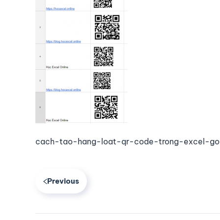
cach-tao-hang-loat-qr-code-trong-excel-go
Previous