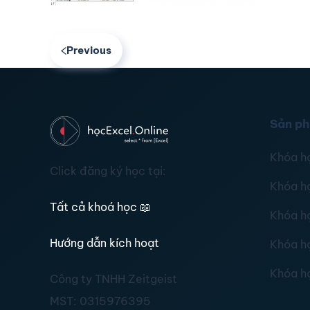
Previous
Sản p
Khóa h
Click đăng ký học tại:
Khóa h
Tất cả khoá học
📖
Khóa h
Hướng dẫn kích hoạt
Khóa h
Khóa h
Công ty TNHH Zeitgeist
MST:
0315976395