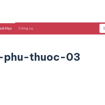
oá Học
Công cụ
phu-thuoc-03