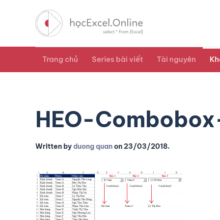
Trang chủ
Series bài viết
Tài nguyên
Kh
HEO-Combobox-
Written by
duong quan
on
23/03/2018
.