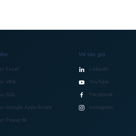
hẩm
Về tác giả
ọc Excel
Linkedin
ọc VBA
YouTube
ọc SQL
Facebook
ọc Google Apps Script
Instagram
ọc Power BI