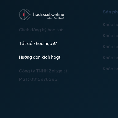
Sản p
Khóa h
Click đăng ký học tại:
Khóa h
Tất cả khoá học
📖
Khóa h
Hướng dẫn kích hoạt
Khóa h
Khóa h
Công ty TNHH Zeitgeist
MST:
0315976395