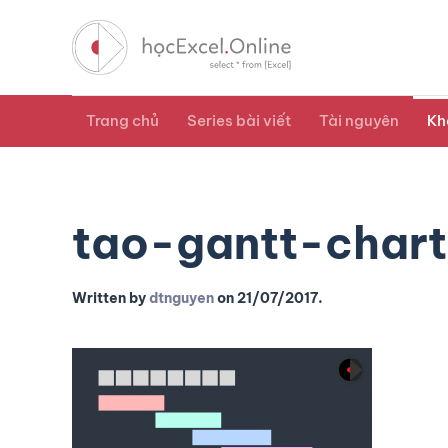
Trang chủ
Series bài viết
Tài nguyên
Kh
tao-gantt-chart
Written by
dtnguyen
on
21/07/2017
.