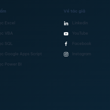
hẩm
Về tác giả
ọc Excel
Linkedin
ọc VBA
YouTube
ọc SQL
Facebook
ọc Google Apps Script
Instagram
ọc Power BI