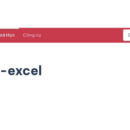
oá Học
Công cụ
-excel