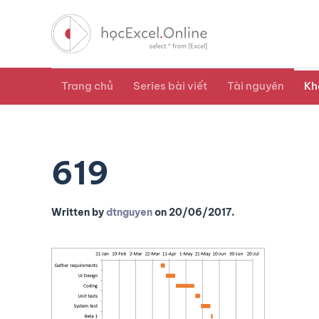
Trang chủ
Series bài viết
Tài nguyên
Kh
619
Written by
dtnguyen
on
20/06/2017
.