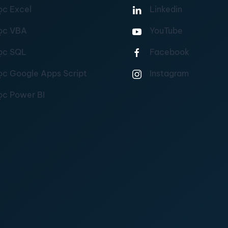
ọc Excel
Linkedin
ọc VBA
YouTube
ọc SQL
Facebook
ọc Google Apps Script
Instagram
ọc Power BI