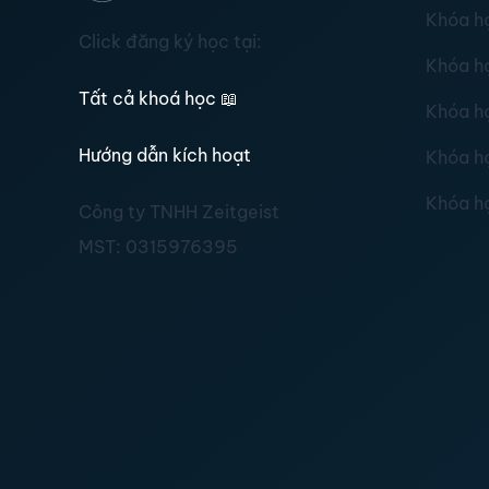
Khóa h
Click đăng ký học tại:
Khóa h
Tất cả khoá học
📖
Khóa h
Hướng dẫn kích hoạt
Khóa h
Khóa h
Công ty TNHH Zeitgeist
MST:
0315976395