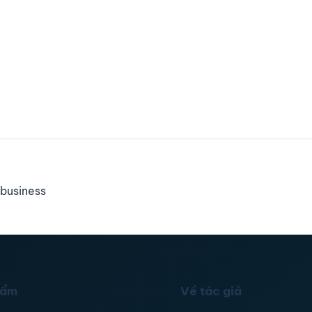
business
hẩm
Về tác giả