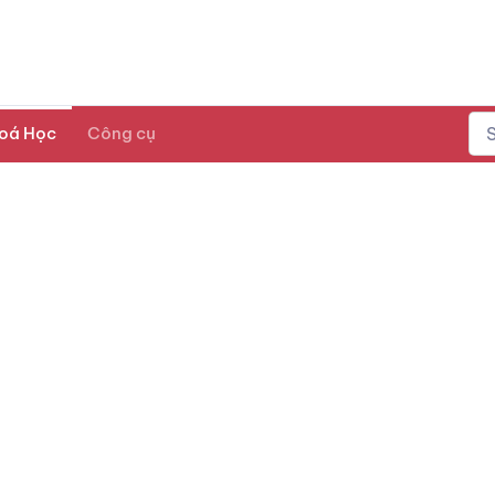
oá Học
Công cụ