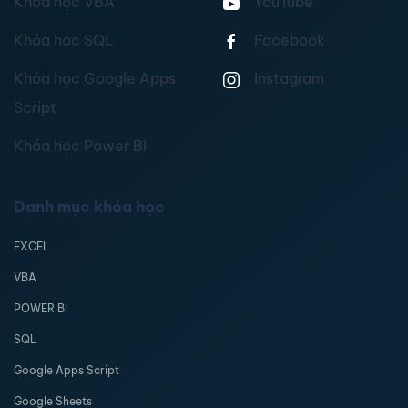
Khóa học VBA
YouTube
Khóa học SQL
Facebook
Khóa học Google Apps
Instagram
Script
Khóa học Power BI
Danh mục khóa học
EXCEL
VBA
POWER BI
SQL
Google Apps Script
Google Sheets