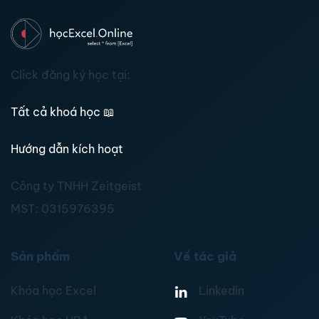
Click đăng ký học tại:
Tất cả khoá học
📖
Hướng dẫn kích hoạt
Công ty TNHH Zeitgeist
MST:
0315976395
Sản phẩm
Về tác giả
Khóa học Excel
Linkedin