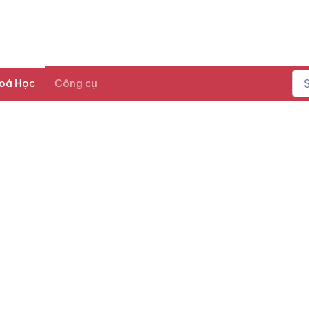
oá Học
Công cụ