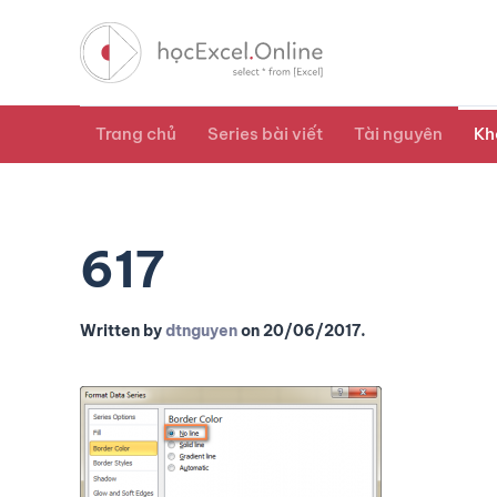
Trang chủ
Series bài viết
Tài nguyên
Kh
617
Written by
dtnguyen
on
20/06/2017
.