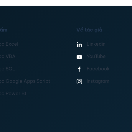
hẩm
Về tác giả
ọc Excel
Linkedin
ọc VBA
YouTube
ọc SQL
Facebook
ọc Google Apps Script
Instagram
ọc Power BI