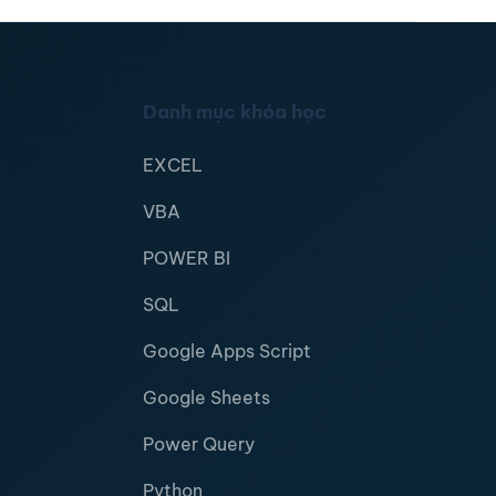
Danh mục khóa học
EXCEL
VBA
POWER BI
SQL
Google Apps Script
Google Sheets
Power Query
Python