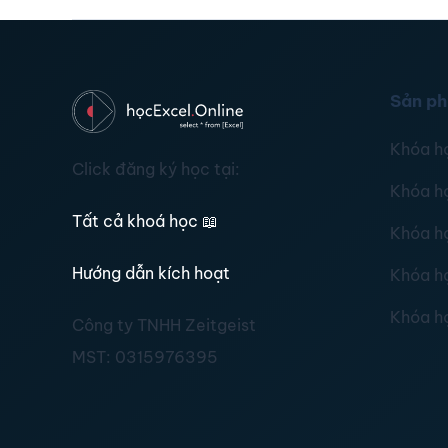
Sản p
Khóa h
Click đăng ký học tại:
Khóa h
Tất cả khoá học
📖
Khóa h
Hướng dẫn kích hoạt
Khóa h
Khóa h
Công ty TNHH Zeitgeist
MST:
0315976395