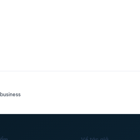
business
hẩm
Về tác giả