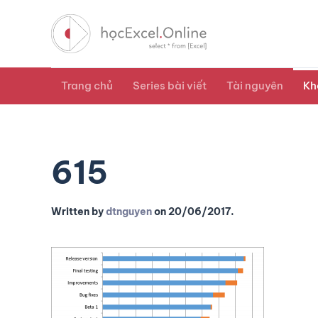
Trang chủ
Series bài viết
Tài nguyên
Kh
615
Written by
dtnguyen
on
20/06/2017
.