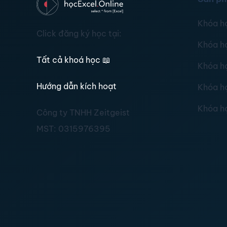
Khóa h
Click đăng ký học tại:
Khóa h
Tất cả khoá học
📖
Khóa h
Hướng dẫn kích hoạt
Khóa h
Khóa h
Công ty TNHH Zeitgeist
MST:
0315976395