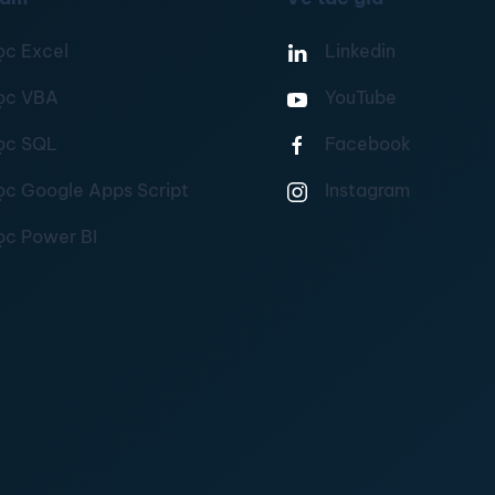
ọc Excel
Linkedin
ọc VBA
YouTube
ọc SQL
Facebook
ọc Google Apps Script
Instagram
ọc Power BI