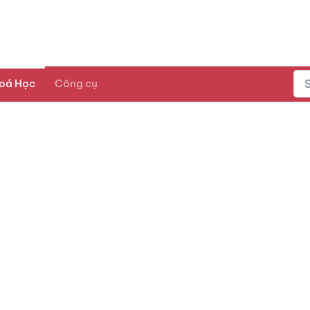
oá Học
Công cụ