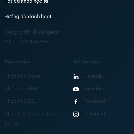
Tất cả khoá học
📖
Hướng dẫn kích hoạt
Công ty TNHH Zeitgeist
MST:
0315976395
Sản phẩm
Về tác giả
Khóa học Excel
Linkedin
Khóa học VBA
YouTube
Khóa học SQL
Facebook
Khóa học Google Apps
Instagram
Script