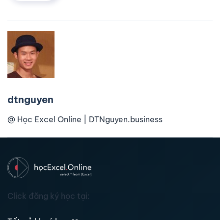
dtnguyen
@ Học Excel Online | DTNguyen.business
Click đăng ký học tại: