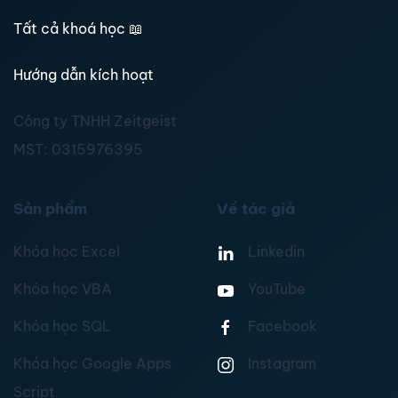
Tất cả khoá học
📖
Hướng dẫn kích hoạt
Công ty TNHH Zeitgeist
MST:
0315976395
Sản phẩm
Về tác giả
Khóa học Excel
Linkedin
Khóa học VBA
YouTube
Khóa học SQL
Facebook
Khóa học Google Apps
Instagram
Script