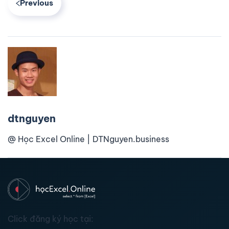
Previous
dtnguyen
@ Học Excel Online | DTNguyen.business
Click đăng ký học tại: