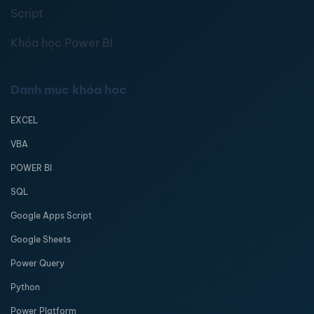
Script
Khóa học Power BI
Danh mục khóa học
EXCEL
VBA
POWER BI
SQL
Google Apps Script
Google Sheets
Power Query
Python
Power Platform