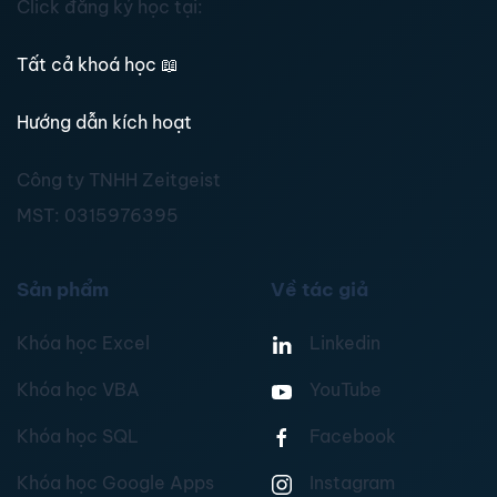
Click đăng ký học tại:
Tất cả khoá học
📖
Hướng dẫn kích hoạt
Công ty TNHH Zeitgeist
MST:
0315976395
Sản phẩm
Về tác giả
Khóa học Excel
Linkedin
Khóa học VBA
YouTube
Khóa học SQL
Facebook
Khóa học Google Apps
Instagram