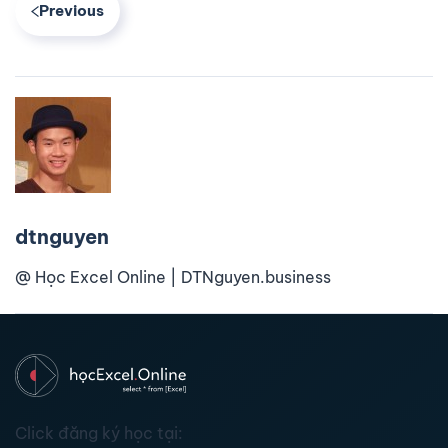
Previous
dtnguyen
@ Học Excel Online | DTNguyen.business
Click đăng ký học tại: