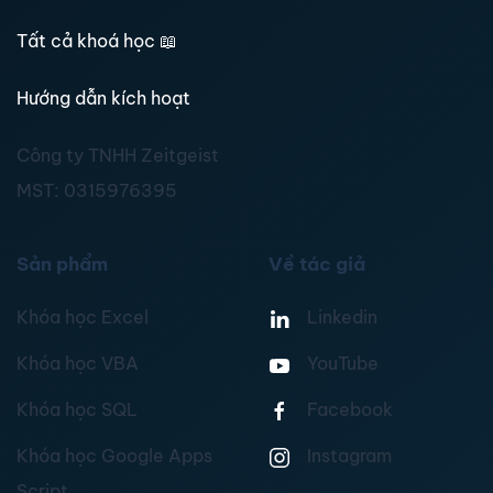
Tất cả khoá học
📖
Hướng dẫn kích hoạt
Công ty TNHH Zeitgeist
MST:
0315976395
Sản phẩm
Về tác giả
Khóa học Excel
Linkedin
Khóa học VBA
YouTube
Khóa học SQL
Facebook
Khóa học Google Apps
Instagram
Script