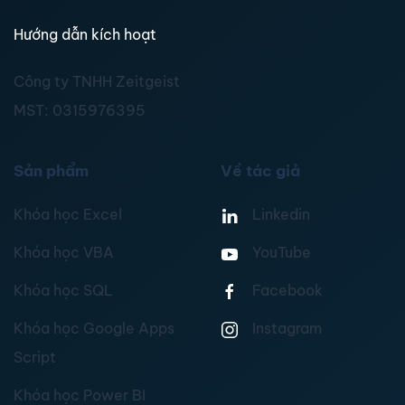
Hướng dẫn kích hoạt
Công ty TNHH Zeitgeist
MST:
0315976395
Sản phẩm
Về tác giả
Khóa học Excel
Linkedin
Khóa học VBA
YouTube
Khóa học SQL
Facebook
Khóa học Google Apps
Instagram
Script
Khóa học Power BI