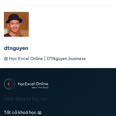
dtnguyen
@ Học Excel Online | DTNguyen.business
Click đăng ký học tại:
Tất cả khoá học
📖