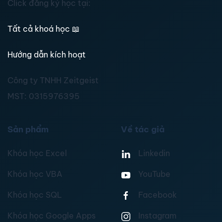
Click đăng ký học tại:
Tất cả khoá học
📖
Hướng dẫn kích hoạt
Công ty TNHH Zeitgeist
MST:
0315976395
Sản phẩm
Về tác giả
Khóa học Excel
Linkedin
Khóa học VBA
YouTube
Khóa học SQL
Facebook
Khóa học Google Apps
Instagram