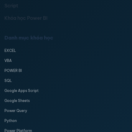
Script
Khóa học Power BI
Danh mục khóa học
EXCEL
VBA
POWER BI
SQL
Google Apps Script
Google Sheets
Power Query
Python
Power Platform